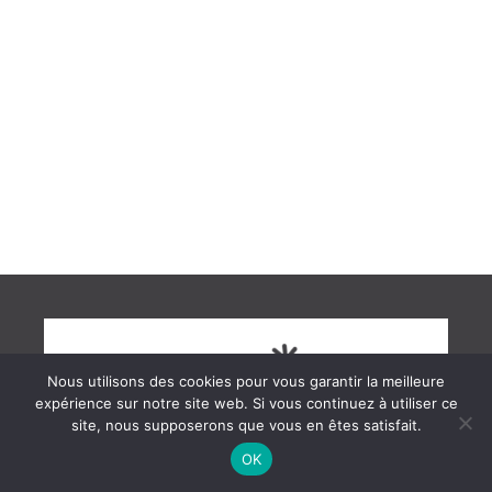
NOUS CONTACTER
N'hésitez pas à nous contacter pour tout
renseignement ou toute demande de devis
pour la gestion de votre location saisonnière.
Nous ferons le maximum pour vous répondre
dans les plus brefs délais.
CONTACT
Nous utilisons des cookies pour vous garantir la meilleure
expérience sur notre site web. Si vous continuez à utiliser ce
site, nous supposerons que vous en êtes satisfait.
OK